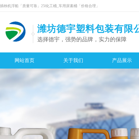
插秧机浮船「质量可靠」25l化工桶_车用尿素桶「价格合理」
潍坊德宇塑料包装有限
选择德宇，强势的品牌，实力的保障
网站首页
关于我们
产品展示