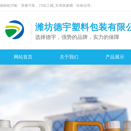
插秧机浮船「质量可靠」25l化工桶_车用尿素桶「价格合理」
潍坊德宇塑料包装有限
选择德宇，强势的品牌，实力的保障
网站首页
关于我们
产品展示