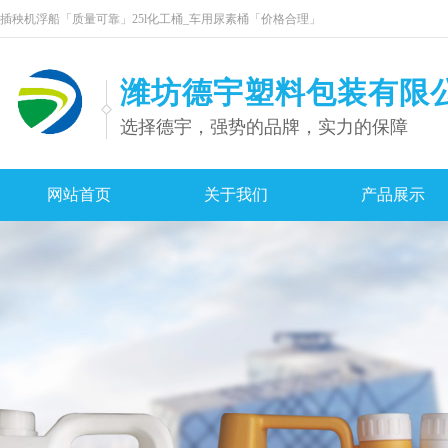
插秧机浮船「质量可靠」25l化工桶_车用尿素桶「价格合理」
潍坊德宇塑料包装有限
选择德宇，强势的品牌，实力的保障
网站首页
关于我们
产品展示